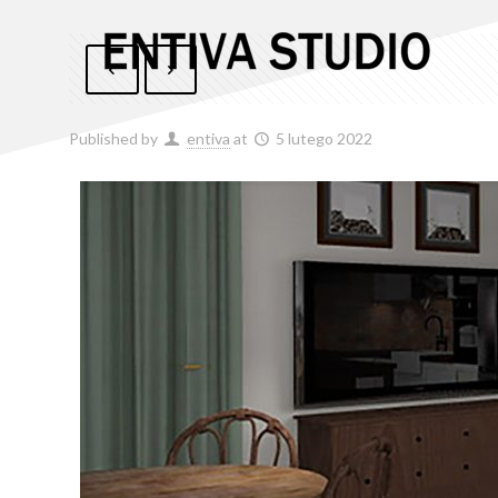
Published by
entiva
at
5 lutego 2022